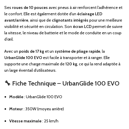
Ses
roues de 10 pouces
avec pneus à air renforcent l’adhérence et
le confort. Elle est également dotée d’un
éclairage LED
avant/arrière
, ainsi que de
clignotants intégrés
pour une meilleure
visibilité et sécurité en circulation. Son
écran LCD
permet de suivre
la vitesse, le niveau de batterie et le mode de conduite en un coup
d’œil.
Avec un
poids de 17 kg
et un
système de pliage rapide
, la
UrbanGlide 100 EVO
est facile à transporter et à ranger. Elle
supporte une charge maximale de
120 kg
, ce qui la rend adaptée à
un large éventail d’utilisateurs.
🔧
Fiche Technique – UrbanGlide 100 EVO
Modèle
: UrbanGlide 100 EVO
Moteur
: 350W (moyeu arrière)
Vitesse maximale
: 25 km/h