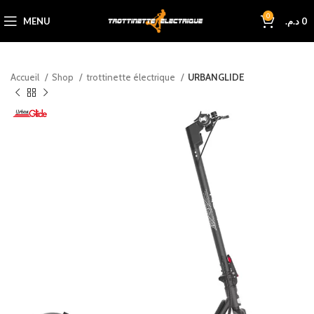
0
MENU
د.م.
0
Accueil
Shop
trottinette électrique
URBANGLIDE