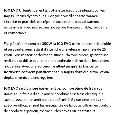
100 EVO UrbanGlide
est la trottinette électrique idéale pour les
trajets urbains dynamiques. Conçue pour allier
performance,
sécurité et praticité
, elle répond aux besoins des utilisateurs
exigeants à la recherche d’un moyen de transport fiable, moderne
et confortable.
Équipée d’un
moteur de 350W
, la
100 EVO
offre une conduite fluide
et puissante, permettant d’atteindre une vitesse maximale de
25
km/h
. Son moteur performant, situé sur la roue arrière, garantit une
meilleure stabilité et une traction optimale, même dans les pentes
modérées. Avec une
autonomie allant jusqu’à 25 km
, cette
trottinette convient parfaitement aux trajets domicile-travail et aux
déplacements urbains réguliers.
100 EVO
se distingue également par son
système de freinage
double
: un frein à disque arrière combiné à un frein électrique à
l’avant, assurant un arrêt rapide et sécurisé. Sa
suspension avant
absorbe efficacement les irrégularités de la route, offrant un confort
de conduite supérieur, même sur les pavés ou les trottoirs.