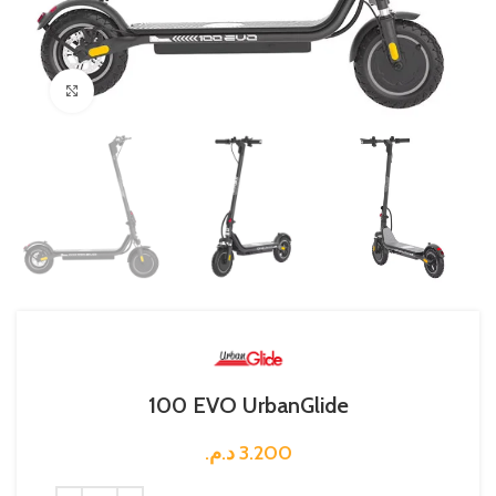
Click to enlarge
100 EVO UrbanGlide
د.م.
3.200