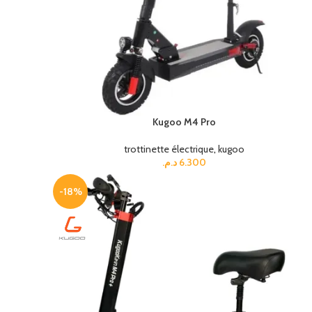
Kugoo M4 Pro
trottinette électrique
,
kugoo
د.م.
6.300
-18%