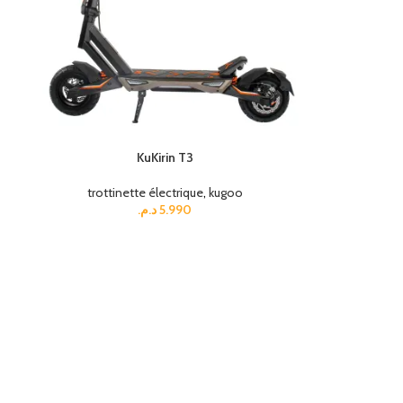
KuKirin T3
trottinette électrique
,
kugoo
د.م.
5.990