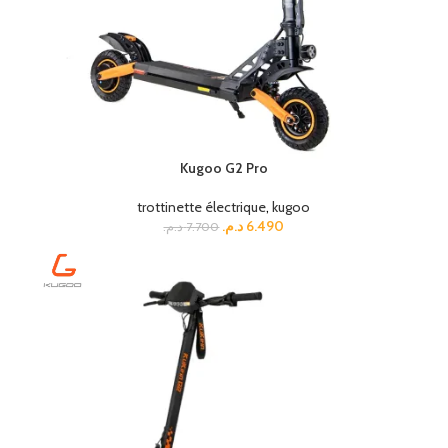
Kugoo G2 Pro
trottinette électrique
,
kugoo
د.م.
6.490
د.م.
7.700