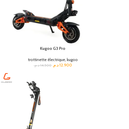
Kugoo G3 Pro
trottinette électrique
,
kugoo
د.م.
12.900
د.م.
14.500