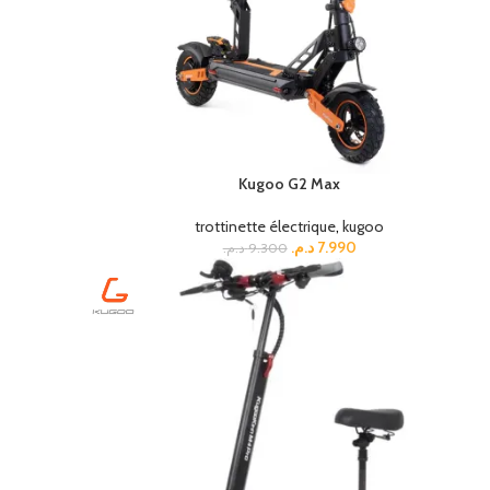
Kugoo G2 Max
trottinette électrique
,
kugoo
د.م.
7.990
د.م.
9.300