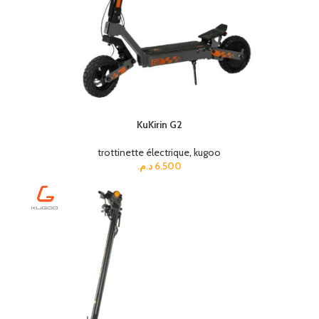
KuKirin G2
trottinette électrique
,
kugoo
د.م.
6.500