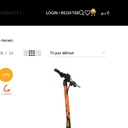
0
IGINALITÉ ?
LOGIN / REGISTER
د.م.
0
-terrain
18
24
-11%