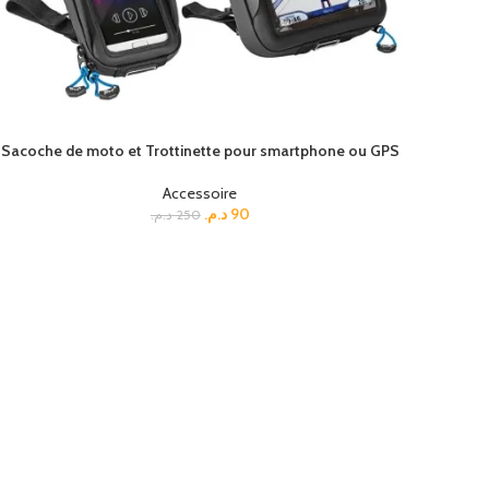
Sacoche de moto et Trottinette pour smartphone ou GPS
Accessoire
د.م.
90
د.م.
250