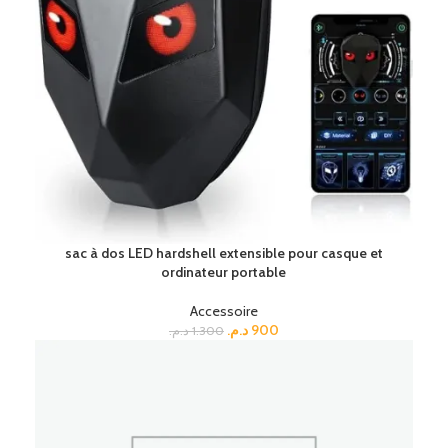
sac à dos LED hardshell extensible pour casque et
ordinateur portable
Accessoire
د.م.
900
د.م.
1.300