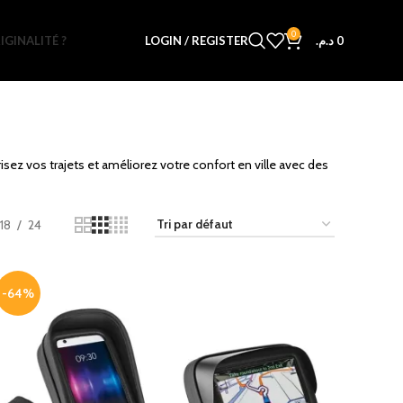
0
IGINALITÉ ?
LOGIN / REGISTER
د.م.
0
sez vos trajets et améliorez votre confort en ville avec des
18
24
-64%