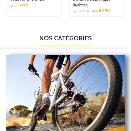
د.م.
5.490
dualtron
د.م.
8.490
د.م.
11.000
NOS CATÉGORIES