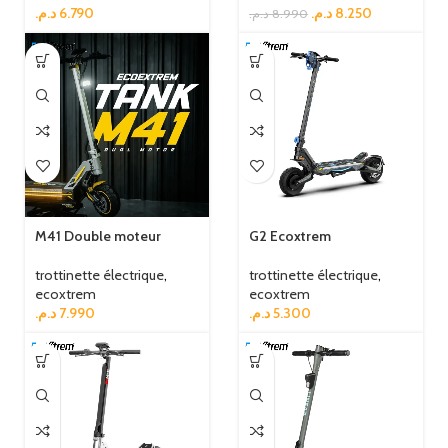
د.م.
6.790
د.م.
8.250
د.م.
8.990
M41 Double moteur
G2 Ecoxtrem
trottinette électrique
,
trottinette électrique
,
ecoxtrem
ecoxtrem
د.م.
7.990
د.م.
5.300