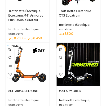
Trottinette Électrique
Trottinette Électrique
Ecoxtrem M41 Armored
XT3 Ecoxtrem
Plus Double Moteur
trottinette électrique
,
trottinette électrique
,
ecoxtrem
ecoxtrem
د.م.
5.500
د.م.
8.250
–
د.م.
8.450
-8%
M41 ARMORED ONE
M41 ARMORED
trottinette électrique
,
trottinette électrique
,
ecoxtrem
ecoxtrem