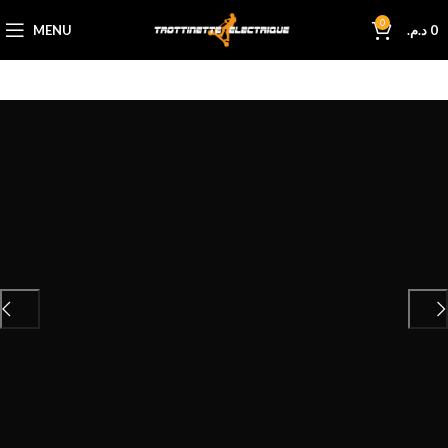
0
MENU
د.م.
0