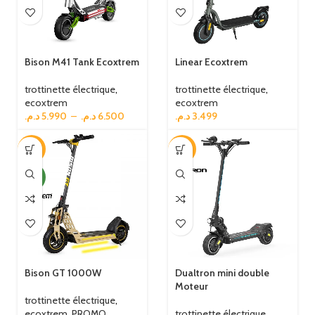
Bison M41 Tank Ecoxtrem
Linear Ecoxtrem
trottinette électrique
,
trottinette électrique
,
ecoxtrem
ecoxtrem
د.م.
5.990
–
د.م.
6.500
د.م.
3.499
-7%
-23%
NEW
Bison GT 1000W
Dualtron mini double
Moteur
trottinette électrique
,
ecoxtrem
,
PROMO
trottinette électrique
,