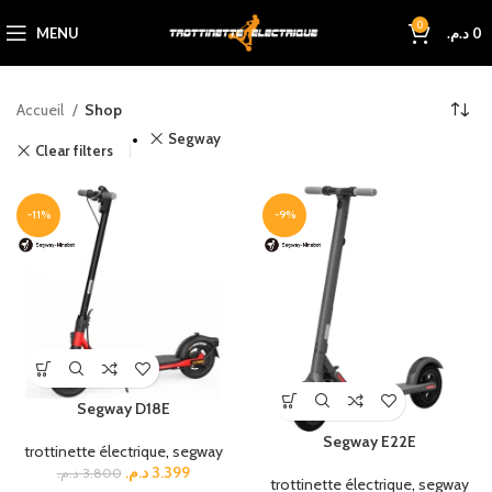
0
MENU
د.م.
0
Accueil
Shop
Segway
Clear filters
-11%
-9%
Segway D18E
Segway E22E
trottinette électrique
,
segway
د.م.
3.399
د.م.
3.800
trottinette électrique
,
segway