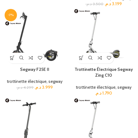
د.م.
3.199
د.م.
3.500
-7%
Segway F25E II
Trottinette Électrique Segway
Zing C10
trottinette électrique
,
segway
د.م.
3.999
trottinette électrique
,
segway
د.م.
4.299
د.م.
1.790